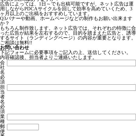
広告によっては、1日～でも出稿可能ですが、ネット広告は運
用しながらPDCAサイクルを回して効率を高めていくため、3
ヶ月以上のご出稿をおすすめしています。
Q3
バナーや動画、ホームページなどの制作もお願い出来ます
か？
もちろん制作致します。ネット広告では、それぞれの特徴に合
った広告が結果を左右するので、目的を踏まえた広告と、誘導
するサイト（ランディングページ）の内容が重要となります。
ご相談は無料!!
お問い合わせ
下記フォームに必要事項をご記入の上、送信してください。
内容確認後、担当者よりご連絡いたします。
会
社
名
必
須
担
当
者
名
必
須
業
種
郵
便