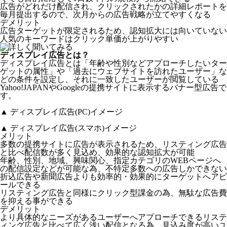
広告がどれだけ配信され、クリックされたかの詳細レポートを
毎月提出するので、
次月からの広告戦略が立てやすくなる
デメリット
広告ターゲットが限定されるため、認知拡大には向いていない
人気のキーワードはクリック単価が上がりやすい
ディスプレイ広告
とは？
ディスプレイ広告とは「年齢や性別などアプローチしたいター
ゲットの属性」や「過去にウェブサイトを訪れたユーザー」な
どの条件を設定し、それに一致したユーザーが閲覧している
Yahoo!JAPANやGoogleの提携サイトに表示するバナー型広告で
す。
▲ ディスプレイ広告(PC)イメージ
▲ ディスプレイ広告(スマホ)イメージ
メリット
多数の提携サイトに広告が表示されるため、リスティング広告
と比べ
配信数が多く見込め、効果的な認知拡大が可能
年齢、性別、地域、興味関心、指定カテゴリのWEBページへ
の配信設定などが可能な為、不特定多数への広告しかできない
折込広告や新聞広告よりも
効率的・効果的にターゲットへアピ
ールできる
リスティング広告と同様にクリック型課金の為、
無駄な広告費
を抑える事ができる
デメリット
より具体的なニーズがあるユーザーへアプローチできるリステ
ィング広告と比べて広く浅い配信となる為、見込み度が高いユ