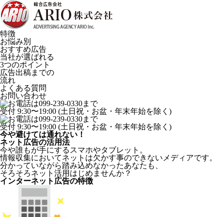
特徴
お悩み別
おすすめ広告
当社が選ばれる
3つのポイント
広告出稿までの
流れ
よくある質問
お問い合わせ
受付 9:30〜19:00 (土日祝・お盆・年末年始を除く)
受付 9:30〜19:00 (土日祝・お盆・年末年始を除く)
今や避けては通れない！
ネット広告の活用法
今や誰もが手にするスマホやタブレット。
情報収集においてネットは欠かす事のできないメディアです。
分かっていながら踏み込めなかったあなたも、
そろそろネット活用はじめませんか？
インターネット広告の
特徴