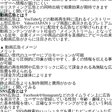
ーザーへ情報が届けにくい
※リスティング広告との同時出稿で相乗効果が期待できます
動画広告
とは？
動画広告は、YouTubeなどの動画再生時に流れるインストリー
ム型広告や、Yahoo!JAPANトップ画面に表示されるプレミアム
広告、SNS等のフィードに配信する広告などが挙げられます。
動画コンテンツがネット社会の「メインストリーム」となって
いる近年、企業イメージや商品の訴求を直感的にアピール出来
る動画広告がさらに注目されています。
▲ 動画広告イメージ
メリット
幅広い世代のユーザーに
プロモーションが可能
静止画より圧倒的に印象が残りやすく、
多くの情報を伝える事
が可能
動画の再生時間や広告クリックに応じて課金される為
無駄な広
告費を抑えられる
※課金方式は媒体によります
デメリット
静止画広告よりも制作期間と費用がかかる
SNS広告
とは？
SNS広告は、FacebookやInstagramなどのタイムライン上に広告
を表示でき、ユーザーが登録している性別・年齢・趣味といっ
た基本情報を使い、正確なターゲティングができるという利点
があります。
さらに、SNS内検索やハッシュタグを通じたピンポイントな広