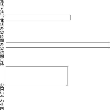
連
絡
方
法
ご
連
絡
希
望
時
間
希
望
訪
問
日
時
お
問
い
合
わ
せ
内