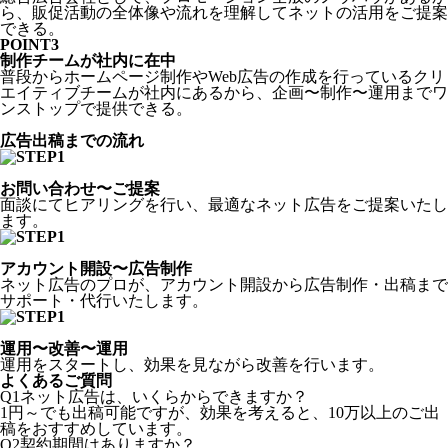
ら、販促活動の全体像や流れを理解してネットの活用をご提案
できる。
POINT
3
制作チームが社内に在中
普段からホームページ制作やWeb広告の作成を行っている
クリ
エイティブチームが社内にある
から、企画〜制作〜運用までワ
ンストップで提供できる。
広告出稿までの
流れ
お問い合わせ〜ご提案
面談にてヒアリングを行い、最適なネット広告をご提案いたし
ます。
アカウント開設〜広告制作
ネット広告のプロが、アカウント開設から広告制作・出稿まで
サポート・代行いたします。
運用〜改善〜運用
運用をスタートし、効果を見ながら改善を行います。
よくあるご質問
Q1
ネット広告は、いくらからできますか？
1円～でも出稿可能ですが、効果を考えると、10万以上のご出
稿をおすすめしています。
Q2
契約期間はありますか？