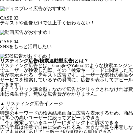
CASE 03
テキストや画像だけでは上手く伝わらない！
CASE 04
SNSをもっと活用したい！
リスティング広告
(検索連動型広告)とは？
リスティング広告とは、GoogleやYahoo!のような検索エンジン
でユーザーが検索した際、その「検索キーワードに関連した広
告が表示される」テキスト広告です。ユーザーが御社の商品や
サービスを検索しているその瞬間に、広告を表示してアピール
できます。
また「クリック課金型」なので広告がクリックされなければ費
用は発生せず、無駄な広告費がかかりません。
▲ リスティング広告イメージ
メリット
特定のキーワードの検索結果画面に広告を表示するため、
商品
に関心の高いユーザーに絞ってアピールできる
「今」検索しているユーザーに
ダイレクトに訴求できる
広告予算は任意で自由に決められる為、大きな予算を用意しな
くても目的に応じて
1日数千円の規模から開始できる