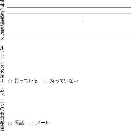
番
号
住
所
電
話
番
号
メ
ー
ル
ア
ド
レ
ス
必
須
ホ
持っている
持っていない
ー
ム
ペ
ー
ジ
の
有
無
希
電話
メール
望