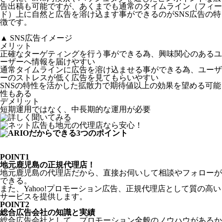
告出稿も可能ですが、あくまでも通常のタイムライン（フィー
ド）上に自然と広告を溶け込ます事ができるのがSNS広告の特
徴です。
▲ SNS広告イメージ
メリット
正確なターゲティングを行う事ができる為、
興味関心のあるユ
ーザーへ情報を届けやすい
通常タイムラインに広告を溶け込ませる事ができる為、
ユーザ
ーのストレスが低く広告を見てもらいやすい
SNSの特性を活かした拡散力で
期待値以上の効果を望める可能
性もある
デメリット
短期運用ではなく、中長期的な運用が必要
POINT
1
地元鹿児島
の正規代理店！
地元鹿児島の代理店
だから、直接お伺いして相談やフォローが
できる。
また、Yahoo!プロモーション広告、正規代理店として質の高い
サービスを提供します。
POINT
2
総合広告会社の
知識と実績
総合広告会社として、
プロモーション全般のノウハウがある
か