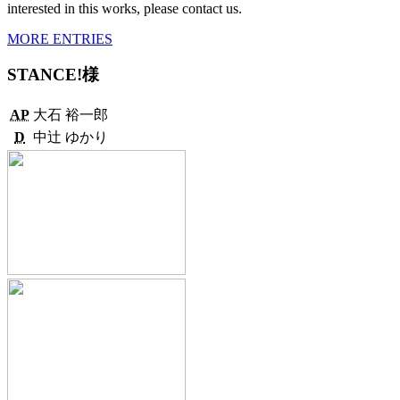
interested in this works, please contact us.
MORE ENTRIES
STANCE!様
AP
大石 裕一郎
D
中辻 ゆかり