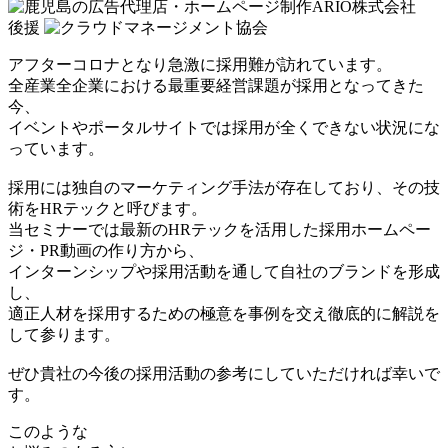
後援
アフターコロナとなり急激に採用難が訪れています。
全産業全企業における最重要経営課題が採用となってきた
今、
イベントやポータルサイトでは採用が全くできない状況にな
っています。
採用には独自のマーケティング手法が存在しており、その技
術をHRテックと呼びます。
当セミナーでは
最新のHRテックを
活用した
採用ホームペー
ジ・
PR動画の作り方
から、
インターンシップや採用活動を通して
自社のブランド
を形成
し、
適正人材を
採用するための極意
を事例を交え徹底的に解説を
して参ります。
ぜひ貴社の今後の採用活動の参考にしていただければ幸いで
す。
このような