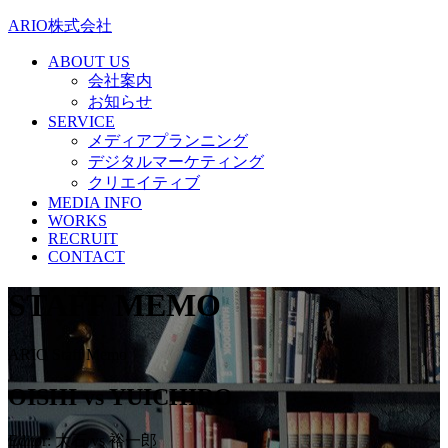
ARIO株式会社
ABOUT US
会社案内
お知らせ
SERVICE
メディアプランニング
デジタルマーケティング
クリエイティブ
MEDIA INFO
WORKS
RECRUIT
CONTACT
STAFF MEMO
ARIO Staff Memo
OISHI vs YUICHIRO
Editor: 大石 vs 裕一郎