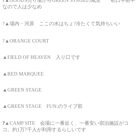
?
▲GOODS売り場からGREEN STAGEの風景 初日午前中
なので人は少なめ
?▲場内・河原 ここの水はちょ?冷たくて気持ちいい
?▲ORANGE COURT
▲FIELD OF HEAVEN 入り口です
▲RED MARQUEE
▲GREEN STAGE
▲GREEN STAGE FUN.のライブ前
?
▲CAMP SITE 会場に一番近く、一番安い宿泊施設がコ
コ。約1万7千人が利用するらしいです