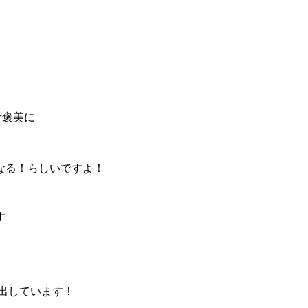
ご褒美に
なる！らしいですよ！
す
出しています！