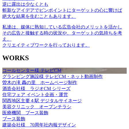
逆に露出は少なくとも
斬新なアイデアでピンポイントにターゲットの心に響けば
絶大な結果を生むこともあります。
私達は、媒体に熟知している広告会社のメリットを活かし
その広告と接触する時の状況や、ターゲットの気持ちを考
え、
クリエイティブワークを行っております。
WORKS
コールセンター様 テレビCM
グランピング施設様 テレビCM・ネット動画制作
曽木の滝 轟の里 ホームページ制作
酒造会社様 ラジオCM シリーズ
住宅フェア イベント企画・運営
関西地区主要４駅 デジタルサイネージ
美容クリニック オープンチラシ
医療機関 ブース装飾
ブース装飾
建築会社様 70周年社内報デザイン